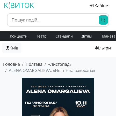
Кабінет
Концерти
Театр
Стендапи
Дітям
Планета
Київ
Фільтри
Головна
Полтава
«Листопад»
ALENA OMARGALIEVA. «Не п`яна-закохана»