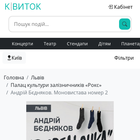
Кабінет
Концерти
Театр
Стендапи
Дітям
Планета
Київ
Фільтри
Головна
Львів
Палац культури залізничників «Рокс»
Андрій Бєдняков. Моновистава номер 2