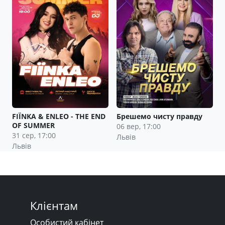
FIЇNKA & ENLEO - THE END
Брешемо чисту правду
OF SUMMER
06 вер, 17:00
31 сер, 17:00
Львів
Львів
Клієнтам
Особистий кабінет