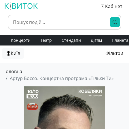
Кабінет
Концерти
Театр
Стендапи
Дітям
Планета
Київ
Фільтри
Головна
Артур Боссо. Концертна програма «Тільки Ти»