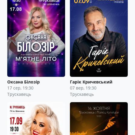
Оксана Білозір
Гарік Кричевський
17 сер, 19:30
07 вер, 19:30
Трускавець
Трускавець