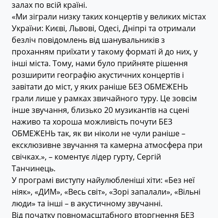
залах по всій країні.
«Ми зіграли низку таких концертів у великих містах
України: Києві, Львові, Одесі, Дніпрі та отримали
безліч повідомлень від шанувальників з
проханням приїхати у такому форматі й до них, у
інші міста. Тому, нами було прийняте рішення
розширити географію акустичних концертів і
завітати до міст, у яких раніше БЕЗ ОБМЕЖЕНЬ
грали лише у рамках звичайного туру. Це зовсім
інше звучання, близько 20 музикантів на сцені
наживо та хороша можливість почути БЕЗ
ОБМЕЖЕНЬ так, як ви ніколи не чули раніше –
ексклюзивне звучання та камерна атмосфера при
свічках.», – коментує лідер гурту, Сергій
Танчинець.
У програмі виступу найулюбленіші хіти: «Без неї
ніяк», «ДИМ», «Весь світ», «Зорі запалали», «Вільні
люди» та інші – в акустичному звучанні.
Від початку повномасштабного вторгнення БЕЗ