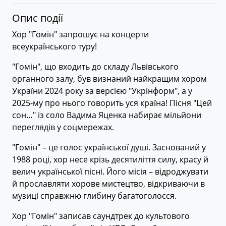
Опис події
Хор "Гомін" запрошує на концерти
всеукраїнського туру!
"Гомін", що входить до складу Львівського
органного залу, був визнаний найкращим хором
України 2024 року за версією "Укрінформ", а у
2025-му про нього говорить уся країна! Пісня "Цей
сон…" із соло Вадима Яценка набирає мільйони
переглядів у соцмережах.
"Гомін" – це голос української душі. Заснований у
1988 році, хор несе крізь десятиліття силу, красу й
велич української пісні. Його місія – відроджувати
й прославляти хорове мистецтво, відкриваючи в
музиці справжню глибину багатоголосся.
Хор "Гомін" записав саундтрек до культового