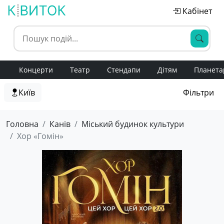
Кабінет
Концерти
Театр
Стендапи
Дітям
Планета
Київ
Фільтри
Головна
Канів
Міський будинок культури
Хор «Гомін»