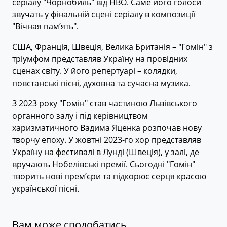
серіалу "Чорнобиль" від HBO. Саме його голоси
звучать у фінальній сцені серіалу в композиції
"Вічная пам’ять".
США, Франція, Швеція, Велика Британія – "Гомін" з
тріумфом представляв Україну на провідних
сценах світу. У його репертуарі – колядки,
повстанські пісні, духовна та сучасна музика.
З 2023 року "Гомін" став частиною Львівського
органного залу і під керівництвом
харизматичного Вадима Яценка розпочав нову
творчу епоху. У жовтні 2023-го хор представляв
Україну на фестивалі в Лунді (Швеція), у залі, де
вручають Нобелівські премії. Сьогодні "Гомін"
творить нові прем’єри та підкорює серця красою
української пісні.
Вам може сподобатись