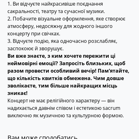
1. Ви відчуєте найкрасивіше поєднання
сакральності, театру та сучасної музики.
2. Побачите візуальне оформлення, яке створює
атмосферу, недосяжну для жодного іншого
концерту при свічках.
3. Відчуєте подію, яка одночасно розслабляє,
заспокоює й зворушує.
Ви вже знаєте, з ким хочете пережити ці
неймовірні емоції? Запросіть близьких, щоб
разом провести особливий вечір! Пам’ятайте,
що кількість квитків обмежена. Чим довше
зволікаєте, тим більше найкращих місць
зникає!
Концерт не має релігійного характеру — він
надихається давнім співом і естетикою sacrum
виключно як музичною та культурною формою.
Вам може сподобатись