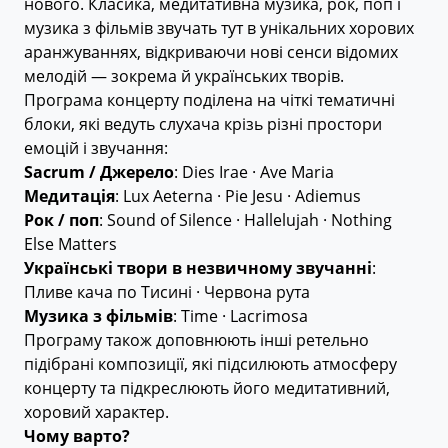
нового. Класика, медитативна музика, рок, поп і
музика з фільмів звучать тут в унікальних хорових
аранжуваннях, відкриваючи нові сенси відомих
мелодій — зокрема й українських творів.
Програма концерту поділена на чіткі тематичні
блоки, які ведуть слухача крізь різні простори
емоцій і звучання:
Sacrum / Джерело
: Dies Irae · Ave Maria
Медитація
: Lux Aeterna · Pie Jesu · Adiemus
Рок / поп
: Sound of Silence · Hallelujah · Nothing
Else Matters
Українські твори в незвичному звучанні
:
Пливе кача по Тисині · Червона рута
Музика з фільмів
: Time · Lacrimosa
Програму також доповнюють інші ретельно
підібрані композиції, які підсилюють атмосферу
концерту та підкреслюють його медитативний,
хоровий характер.
Чому варто?