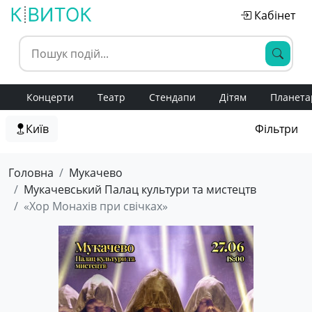
Кабінет
Концерти
Театр
Стендапи
Дітям
Планета
Київ
Фільтри
Головна
Мукачево
Мукачевський Палац культури та мистецтв
«Хор Монахів при свічках»