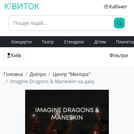
Кабінет
Концерти
Театр
Стендапи
Дітям
Планета
Київ
Фільтри
Головна
Дніпро
Центр "Менора"
Imagine Dragons & Maneskin на даху