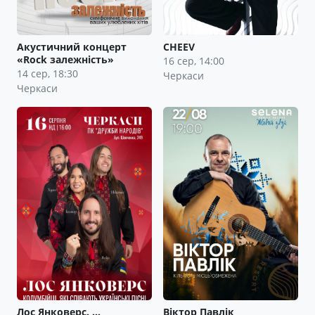
Акустичний концерт
CHEEV
«Rock залежність»
16 сер, 14:00
14 сер, 18:30
Черкаси
Черкаси
Лос Янковерс. …
Віктор Павлік