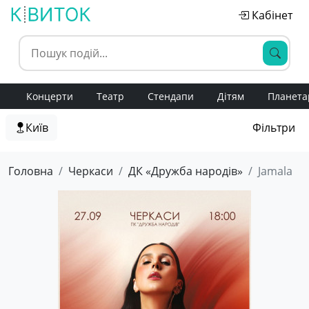
Кабінет
Концерти
Театр
Стендапи
Дітям
Планета
Київ
Фільтри
Головна
Черкаси
ДК «Дружба народів»
Jamala