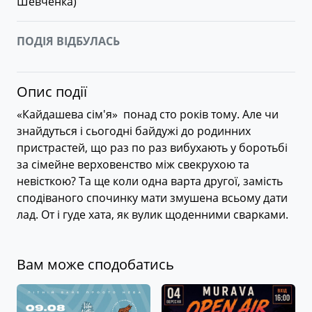
Шевченка
)
ПОДІЯ ВІДБУЛАСЬ
Опис події
«Кайдашева сім'я» понад сто років тому. Але чи
знайдуться і сьогодні байдужі до родинних
пристрастей, що раз по раз вибухають у боротьбі
за сімейне верховенство між свекрухою та
невісткою? Та ще коли одна варта другої, замість
сподіваного спочинку мати змушена всьому дати
лад. От і гуде хата, як вулик щоденними сварками.
Вам може сподобатись