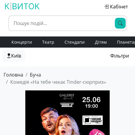
Кабінет
Концерти
Театр
Стендапи
Дітям
Планета
Київ
Фільтри
Головна
Буча
Комедія «На тебе чекає Tinder-сюрприз»