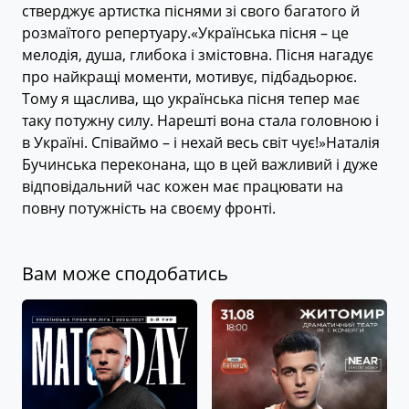
стверджує артистка піснями зі свого багатого й
розмаїтого репертуару.«Українська пісня – це
мелодія, душа, глибока і змістовна. Пісня нагадує
про найкращі моменти, мотивує, підбадьорює.
Тому я щаслива, що українська пісня тепер має
таку потужну силу. Нарешті вона стала головною і
в Україні. Співаймо – і нехай весь світ чує!»Наталія
Бучинська переконана, що в цей важливий і дуже
відповідальний час кожен має працювати на
повну потужність на своєму фронті.
Вам може сподобатись