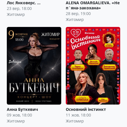
Лос Янковерс. …
ALENA OMARGALIEVA. «Не
п`яна-закохана»
23 вер, 18:00
28 вер, 19:00
Житомир
Житомир
Анна Буткевич
Основний інстинкт
09 жов, 18:00
11 жов, 18:00
Житомир
Житомир