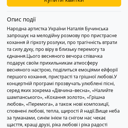
Опис події
Народна артистка України Наталія Бучинська
запрошує на мелодійну розмову про пристрасне
кохання й гіркоту розлуки, про трагічність втрати
та силу духу, про віру в близьку перемогу та
єднання.Цього весняного вечора співачка
подарує своїм прихильникам атмосферу
весняного настрою, поділиться емоціями ейфорії
першого кохання, пристрасті та грішної любові.У
концертній програмі прозвучать улюблені пісні,
серед яких зокрема «Дівчина–весна», «Налийте
шампанського», «Кохання золото», «Грішна
любов», «Перемога», а також нові композиції,
сповнені любові, тепла, щирості й надії.Вище неба
за туманами, синім інієм та снігом нас чекає
щасття, кращі друзі, ріка любові і ріка радості