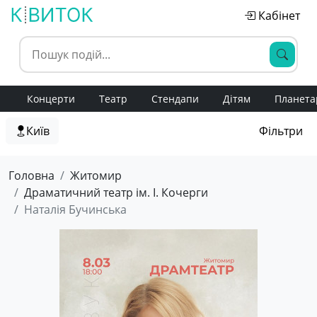
Кабінет
Концерти
Театр
Стендапи
Дітям
Планета
Київ
Фільтри
Головна
Житомир
Драматичний театр ім. І. Кочерги
Наталія Бучинська