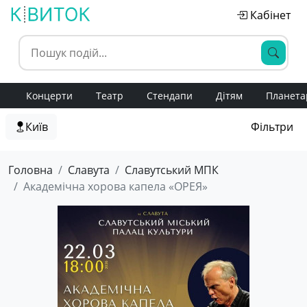
Кабінет
Концерти
Театр
Стендапи
Дітям
Планета
Київ
Фільтри
Головна
Славута
Славутський МПК
Академічна хорова капела «ОРЕЯ»