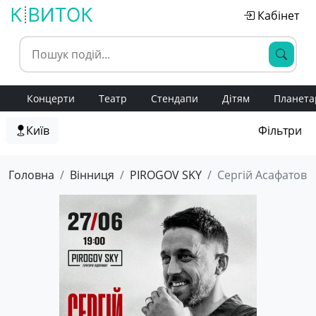
Кабінет
Концерти
Театр
Стендапи
Дітям
Планета
Київ
Фільтри
Головна
Вінниця
PIROGOV SKY
Сергій Асафатов