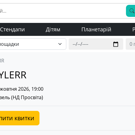
Стендапи
Дітям
Планетарій
Р
RR
YLERR
жовтня 2026, 19:00
ель (
НД Просвіта
)
пити квитки