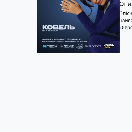
Опис
Її пі
найяс
«Євр