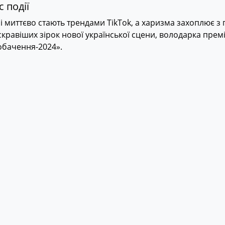
 події
сні миттєво стають трендами TikTok, а харизма захоплює 
кравіших зірок нової української сцени, володарка прем
обачення-2024».