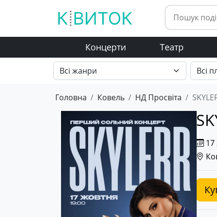
Концерти
Театр
Головна
Ковель
НД Просвіта
SKYLE
SK
17 
Ков
Ку