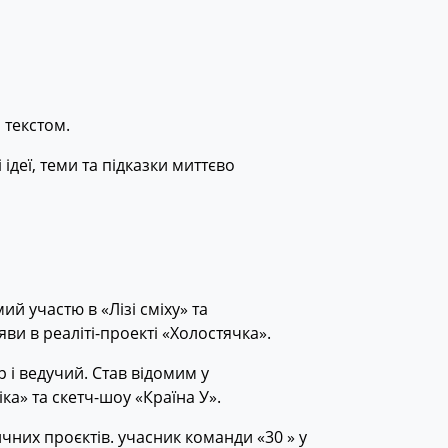
 текстом.
ідеї, теми та підказки миттєво
ий участю в «Лізі сміху» та
ви в реаліті-проекті «Холостячка».
 і ведучий. Став відомим у
ка» та скетч-шоу «Країна У».
ичних проєктів. учасник команди «30 » у