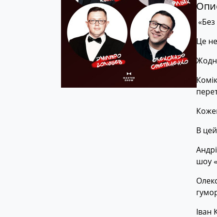
Опис
«Без 
Це не
Жодни
Комік
перет
Кожен
В цей
Андрі
шоу «
Олекс
гумор
Іван 