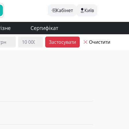
Кабінет
Київ
ізне
Сертифікат
Застосувати
Очистити