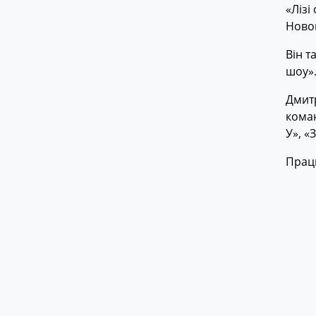
«Лізі
Новом
Він т
шоу»
Дмитр
коман
У», «
Прац