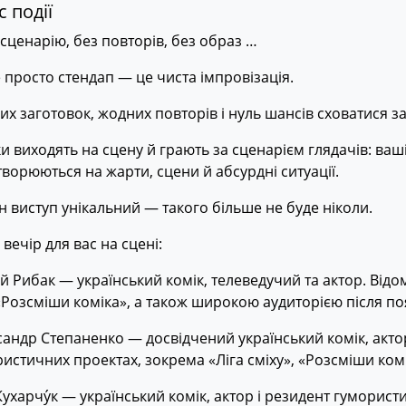
 події
сценарію, без повторів, без образ …
 просто стендап — це чиста імпровізація.
х заготовок, жодних повторів і нуль шансів сховатися за
и виходять на сцену й грають за сценарієм глядачів: ваші 
ворюються на жарти, сцени й абсурдні ситуації.
 виступ унікальний — такого більше не буде ніколи.
 вечір для вас на сцені:
й Рибак — український комік, телеведучий та актор. Відом
Розсміши коміка», а також широкою аудиторією після поя
андр Степаненко — досвідчений український комік, актор
истичних проектах, зокрема «Ліга сміху», «Розсміши комі
Кухарчу́к — український комік, актор і резидент гуморист