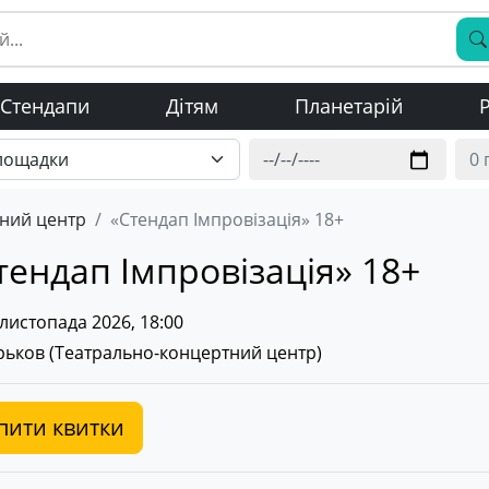
Стендапи
Дітям
Планетарій
Р
ний центр
«Стендап Імпровізація» 18+
тендап Імпровізація» 18+
листопада 2026, 18:00
ьков (
Театрально-концертний центр
)
пити квитки