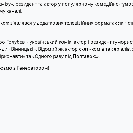
 сміху», резидент та актор у популярному комедійно-гум
у каналі.
акож з’являвся у додаткових телевізійних форматах як гіс
.
о Голубєв - український комік, актор і резидент гуморис
ди «Вінницькі». Відомий як актор скетчкомів та серіалів,
Зірконавти» та «Одного разу під Полтавою».
юємо з Генератором!