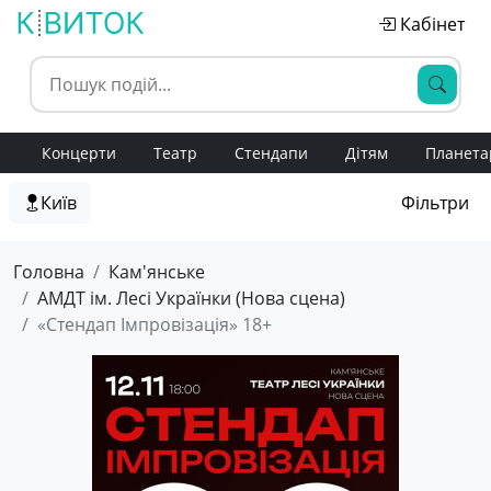
Кабінет
Концерти
Театр
Стендапи
Дітям
Планета
Київ
Фільтри
Головна
Кам'янське
АМДТ ім. Лесі Українки (Нова сцена)
«Стендап Імпровізація» 18+