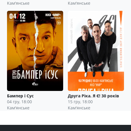
Кам'янське
Кам'янське
Бампер і Сус
Друга Ріка. Я Є! 30 років
04 гру, 18:00
15 гру, 18:00
Кам'янське
Кам'янське