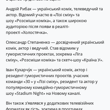
Андрій Рибак — український комік, телеведучий та
актор. Відомий участю в «Лізі сміху» та
шоу «Розсміши коміка», а також широкою
аудиторією після появи в реаліті-
проекті «Холостячка».
Олександр Степаненко — досвідчений український
комік, актор і ведучий. Став відомим у
гумористичних проектах, зокрема «Ліга
сміху», «Розсміши коміка» та скетч-шоу «Країна У».
Іван Кухарчу́к — український комік, актор і
резидент гумористичних проєктів. учасник
команди «30 » у «Лізі сміху», резидент та актор у
популярному комедійно-гумористичному
шоу «Stadium Night» на Новому каналі.
Він також з’являвся у додаткових телевізійних
форматах як гість, зокрема в програмах