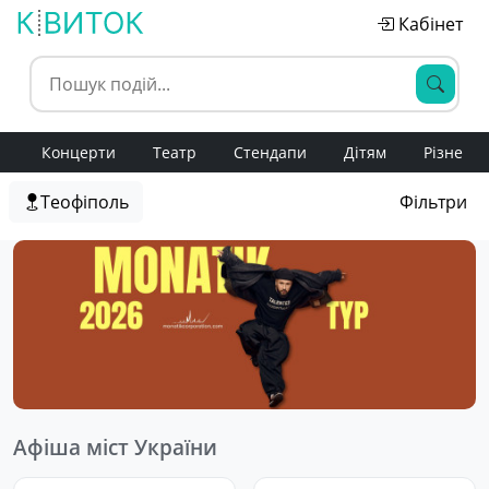
Кабінет
Концерти
Театр
Стендапи
Дітям
Різне
Теофіполь
Фільтри
Афіша міст України