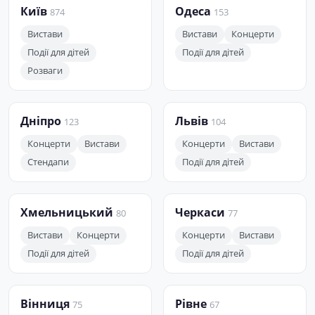
Київ
Одеса
874
153
Вистави
Вистави
Концерти
Події для дітей
Події для дітей
Розваги
Дніпро
Львів
123
104
Концерти
Вистави
Концерти
Вистави
Стендапи
Події для дітей
Хмельницький
Черкаси
80
77
Вистави
Концерти
Концерти
Вистави
Події для дітей
Події для дітей
Вінниця
Рівне
75
67