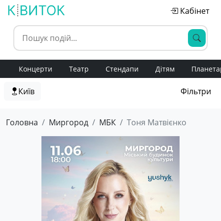
Кабінет
Концерти
Театр
Стендапи
Дітям
Планета
Київ
Фільтри
Головна
Миргород
МБК
Тоня Матвієнко