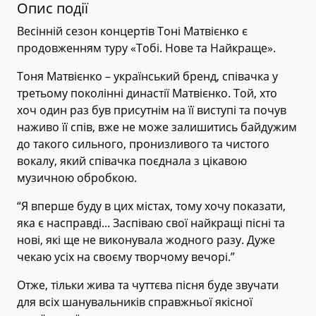
Опис події
Весінній сезон концертів Тоні Матвієнко є
продовженням туру «Тобі. Нове та Найкраще».
Тоня Матвієнко – український бренд, співачка у
третьому поколінні династії Матвієнко. Той, хто
хоч один раз був присутнім на її виступі та почув
наживо її спів, вже не може залишитись байдужим
до такого сильного, пронизливого та чистого
вокалу, який співачка поєднала з цікавою
музичною обробкою.
“Я вперше буду в цих містах, тому хочу показати,
яка є насправді... Заспіваю свої найкращі пісні та
нові, які ще не виконувала жодного разу. Дуже
чекаю усіх на своєму творчому вечорі.”
Отже, тільки жива та чуттєва пісня буде звучати
для всіх шанувальників справжньої якісної