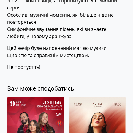
Ліричні композиції, які пронизують до глибини
серця
Особливі музичні моменти, які більше ніде не
повторяться
Симфонічне звучання пісень, які ви знаєте і
любите, у новому аранжуванні
Цей вечір буде наповнений магією музики,
щирістю та справжнім мистецтвом.
Не пропустіть!
Вам може сподобатись