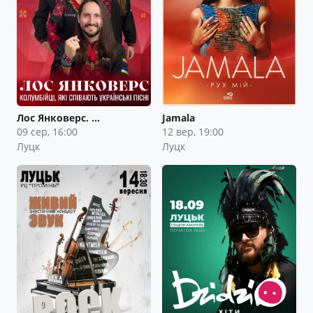
Лос Янковерс. …
Jamala
09 сер, 16:00
12 вер, 19:00
Луцк
Луцк