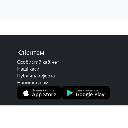
Клієнтам
Особистий кабінет
Наші каси
Публічна оферта
Напишіть нам
Завантажити в
Завантажити в
App Store
Google Play
Довідковий центр
+38 044 357 10 07
+38 093 177 59 55