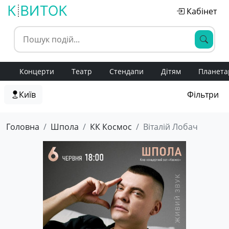
Кабінет
Концерти
Театр
Стендапи
Дітям
Планета
Київ
Фільтри
Головна
Шпола
КК Космос
Віталій Лобач