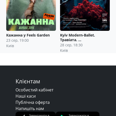
Кажанна у Feels Garden
Kyiv Modern-Ballet.
Травіата. …
23 сер, 19:00
28 сер, 18:30
Київ
Київ
Клієнтам
Особистий кабінет
Наші каси
Публічна оферта
Напишіть нам
Завантажити в
Завантажити в