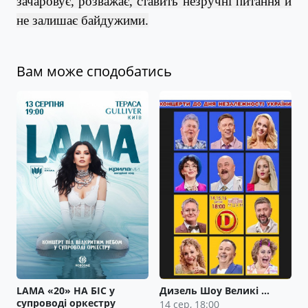
зачаровує, розважає, ставить незручні питання й
не залишає байдужими.
Вам може сподобатись
LAMA «20» НА БІС у
Дизель Шоу Великі …
супроводі оркестру
14 сер, 18:00