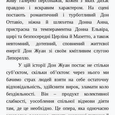
живу галерею персонажів, кожен з яких дихає
правдою і яскравим характером. На сцені
постають романтичний і турботливий Дон
Оттавіо, ніжна й шляхетна Донна Анна,
пристрасна та темпераментна Донна Ельвіра,
щирі та безпосередні Церліна й Мазетто, а також
невтомний, дотепний, сповнений життєвої
енергії Дон Жуан зі своїм кмітливим слугою
Лепорелло.
У цій історії Дон Жуан постає не стільки
субʼєктом, скільки об’єктом: через нього ми
бачимо страх людей взяти на себе остаточну
відповідальність, здійснити вирок, зламати коло
бездіяльності. Він
–
продукт колективної
слабкості, уособлення спільної відмови діяти
там, де це необхідно. Це опера, яка одночасно