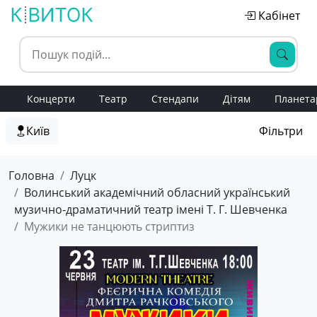
Кабінет
Концерти
Театр
Стендапи
Дітям
Планета
Київ
Фільтри
Головна
Луцк
Волинський академічний обласний український
музично-драматичний театр імені Т. Г. Шевченка
Мужики не танцюють стриптиз