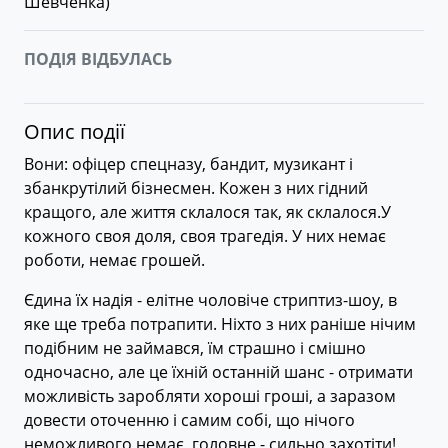
Шевченка
)
ПОДІЯ ВІДБУЛАСЬ
Опис події
Вони: офіцер спецназу, бандит, музикант і
збанкрутілий бізнесмен. Кожен з них гідний
кращого, але життя склалося так, як склалося.У
кожного своя доля, своя трагедія. У них немає
роботи, немає грошей.
Єдина їх надія - елітне чоловіче стриптиз-шоу, в
яке ще треба потрапити. Ніхто з них раніше нічим
подібним не займався, їм страшно і смішно
одночасно, але це їхній останній шанс - отримати
можливість заробляти хороші гроші, а заразом
довести оточенню і самим собі, що нічого
неможливого немає, головне - сильно захотіти!