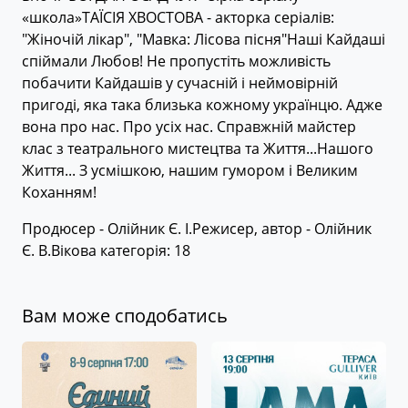
«школа»ТАЇСІЯ ХВОСТОВА - акторка серіалів:
"Жіночій лікар", "Мавка: Лісова пісня"Наші Кайдаші
спіймали Любов! Не пропустіть можливість
побачити Кайдашів у сучасній і неймовірній
пригоді, яка така близька кожному українцю. Адже
вона про нас. Про усіх нас. Справжній майстер
клас з театрального мистецтва та Життя...Нашого
Життя... З усмішкою, нашим гумором і Великим
Коханням!
Продюсер - Олійник Є. І.Режисер, автор - Олійник
Є. В.Вікова категорія: 18
Вам може сподобатись