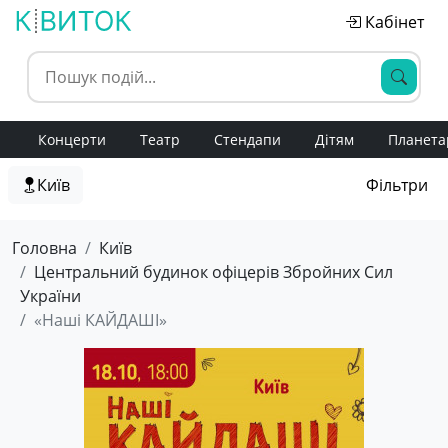
Кабінет
Концерти
Театр
Стендапи
Дітям
Планета
Київ
Фільтри
Головна
Київ
Центральний будинок офіцерів Збройних Сил
України
«Наші КАЙДАШІ»