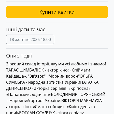
Купити квитки
Інші дати та час
18 жовтня 2026 18:00
Опис події
Зірковий склад історії, яку ми усі любимо і знаємо!
ТАРАС ЦИМБАЛЮК - актор кіно: «Спіймати
Кайдаша», "Зв'язок", "Чорний ворон"ОЛЬГА
СУМСЬКА - народна артистка УкраїниНАТАЛКА
ДЕНИСЕНКО - акторка серіалів: «Кріпосна»,
«Папаньки», «Дівчата»ВОЛОДИМИР ГОРЯНСЬКИЙ
- Народний артист України.ВІКТОРІЯ МАРЕМУХА -
акторка кіно: «Смак свободи», «Київ вдень та
вночі»БОГДАН ОСАДЧУК - зірка серіалу