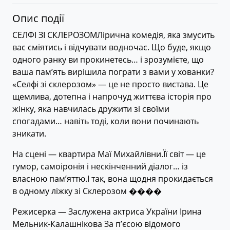
Опис події
СЕЛФІ ЗІ СКЛЕРОЗОМЛірична комедія, яка змусить
вас сміятись і відчувати водночас. Що буде, якщо
одного ранку ви прокинетесь… і зрозумієте, що
ваша пам’ять вирішила пограти з вами у хованки?
«Селфі зі склерозом» — це не просто вистава. Це
щемлива, дотепна і напрочуд життєва історія про
жінку, яка навчилась дружити зі своїми
спогадами… навіть тоді, коли вони починають
зникати.
На сцені — квартира Маї Михайлівни.Її світ — це
гумор, самоіронія і нескінченний діалог… із
власною пам’яттю.І так, вона щодня прокидається
в одному ліжку зі Склерозом ����
Режисерка — Заслужена актриса України Ірина
Мельник-Калашнікова За п’єсою відомого