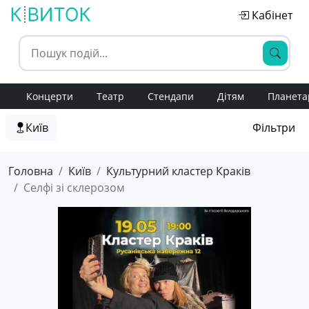
Кабінет
Концерти
Театр
Стендапи
Дітям
Планета
Київ
Фільтри
Головна
Київ
Культурний кластер Краків
Селфі зі склерозом