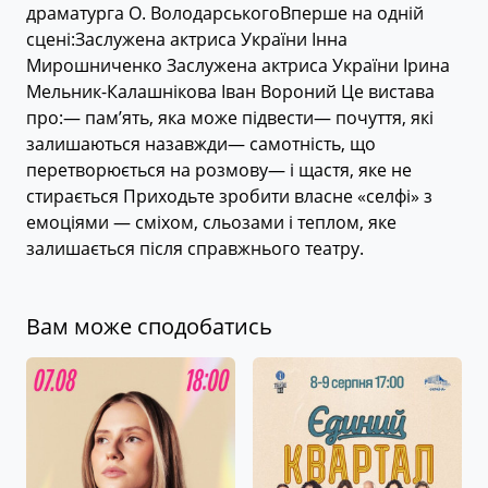
драматурга О. ВолодарськогоВперше на одній
сцені:Заслужена актриса України Інна
Мирошниченко Заслужена актриса України Ірина
Мельник-Калашнікова Іван Вороний Це вистава
про:— пам’ять, яка може підвести— почуття, які
залишаються назавжди— самотність, що
перетворюється на розмову— і щастя, яке не
стирається Приходьте зробити власне «селфі» з
емоціями — сміхом, сльозами і теплом, яке
залишається після справжнього театру.
Вам може сподобатись