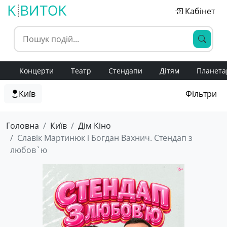
Кабінет
Концерти
Театр
Стендапи
Дітям
Планета
Київ
Фільтри
Головна
Київ
Дім Кіно
Славік Мартинюк і Богдан Вахнич. Стендап з
любов`ю