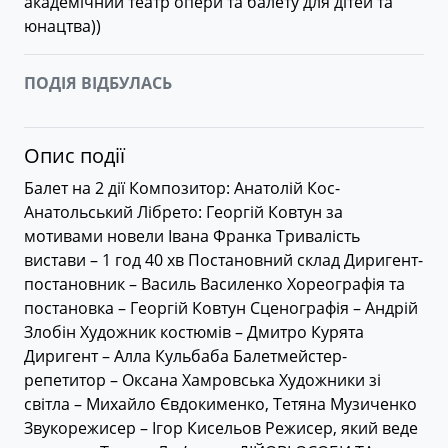
академічний театр опери та балету для дітей та
юнацтва)
)
ПОДІЯ ВІДБУЛАСЬ
Опис події
Балет на 2 дії Композитор: Анатолій Кос-
Анатольський Лібрето: Георгій Ковтун за
мотивами новели Івана Франка Тривалість
вистави – 1 год 40 хв Постановний склад Диригент-
постановник – Василь Василенко Хореографія та
постановка – Георгій Ковтун Сценографія – Андрій
Злобін Художник костюмів – Дмитро Курята
Диригент – Алла Кульбаба Балетмейстер-
репетитор – Оксана Хамровська Художники зі
світла – Михайло Євдокименко, Тетяна Музиченко
Звукорежисер – Ігор Кисельов Режисер, який веде