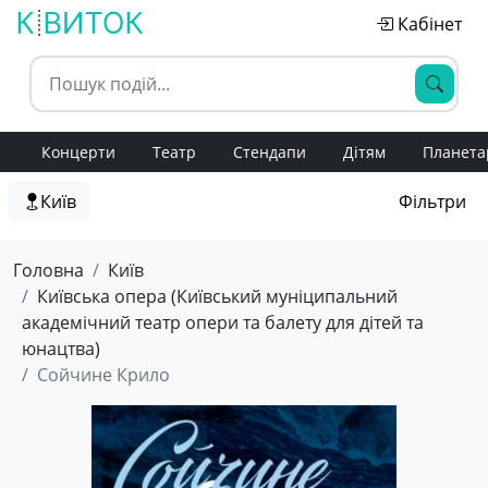
Кабінет
Концерти
Театр
Стендапи
Дітям
Планета
Київ
Фільтри
Головна
Київ
Київська опера (Київський муніципальний
академічний театр опери та балету для дітей та
юнацтва)
Сойчине Крило