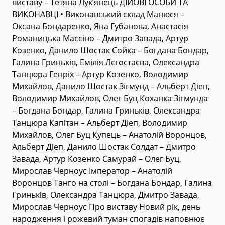
виставу – Тетяна Лук’янець ДІЙОВІ ОСОБИ ТА
ВИКОНАВЦІ • Виконавський склад Манюся –
Оксана Бондаренко, Яна Губанова, Анастасія
Романицька Массіно – Дмитро Завада, Артур
Козенко, Данило Шостак Сойка – Богдана Бондар,
Галина Гриньків, Емілія Лєгостаєва, Олександра
Танцюра Генріх – Артур Козенко, Володимир
Михайлов, Данило Шостак Зігмунд – Альберт Діеп,
Володимир Михайлов, Олег Буц Коханка Зігмунда
– Богдана Бондар, Галина Гриньків, Олександра
Танцюра Капітан – Альберт Діеп, Володимир
Михайлов, Олег Буц Купець – Анатолій Воронцов,
Альберт Діеп, Данило Шостак Солдат – Дмитро
Завада, Артур Козенко Самурай – Олег Буц,
Мирослав Черноус Імператор – Анатолій
Воронцов Танго на столі – Богдана Бондар, Галина
Гриньків, Олександра Танцюра, Дмитро Завада,
Мирослав Черноус Про виставу Новий рік, день
народження і рожевий туман спогадів наповнює