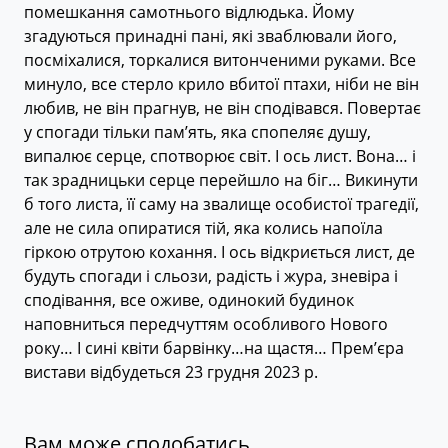
помешкання самотнього відлюдька. Йому
згадуються принадні пані, які зваблювали його,
посміхалися, торкалися витонченими руками. Все
минуло, все стерло крило вбитої птахи, ніби не він
любив, не він прагнув, не він сподівався. Повертає
у спогади тільки пам’ять, яка спопеляє душу,
випалює серце, спотворює світ. І ось лист. Вона… і
так зрадницьки серце перейшло на біг… Викинути
б того листа, її саму на звалище особистої трагедії,
але не сила опиратися тій, яка колись напоїла
гіркою отрутою кохання. І ось відкриється лист, де
будуть спогади і сльози, радість і жура, зневіра і
сподівання, все оживе, одинокий будинок
наповниться передчуттям особливого Нового
року… І сині квіти барвінку…на щастя… Прем’єра
вистави відбудеться 23 грудня 2023 р.
Вам може сподобатись