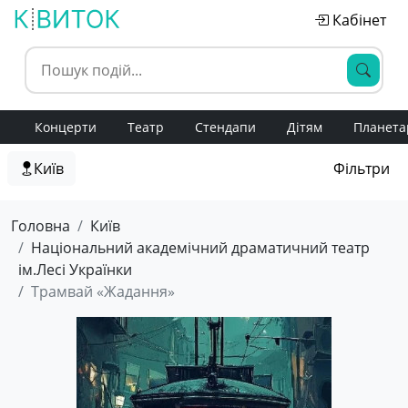
Кабінет
Концерти
Театр
Стендапи
Дітям
Планета
Київ
Фільтри
Головна
Київ
Національний академічний драматичний театр
ім.Лесі Українки
Трамвай «Жадання»