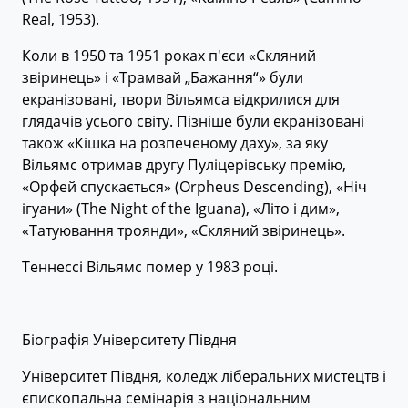
Real, 1953).
Коли в 1950 та 1951 роках п'єси «Скляний
звіринець» і «Трамвай „Бажання“» були
екранізовані, твори Вільямса відкрилися для
глядачів усього світу. Пізніше були екранізовані
також «Кішка на розпеченому даху», за яку
Вільямс отримав другу Пуліцерівську премію,
«Орфей спускається» (Orpheus Descending), «Ніч
ігуани» (The Night of the Iguana), «Літо і дим»,
«Татуювання троянди», «Скляний звіринець».
Теннессі Вільямс помер у 1983 році.
Біографія Університету Півдня
Університет Півдня, коледж ліберальних мистецтв і
єпископальна семінарія з національним