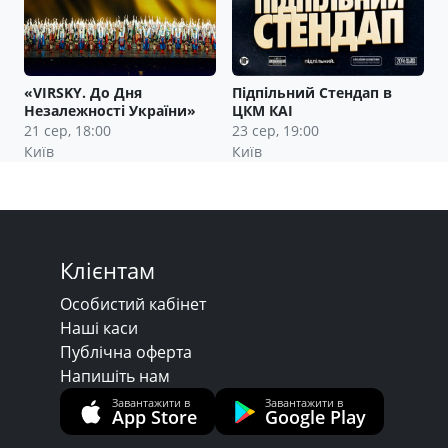
«VIRSKY. До Дня
Підпільний Стендап в
Незалежності України»
ЦКМ КАІ
21 сер, 18:00
23 сер, 19:00
Київ
Київ
Клієнтам
Особистий кабінет
Наші каси
Публічна оферта
Напишіть нам
Завантажити в
Завантажити в
App Store
Google Play