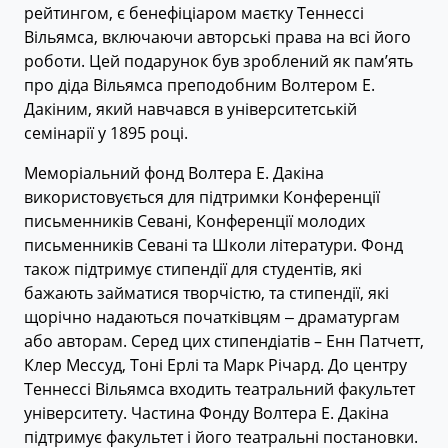
рейтингом, є бенефіціаром маєтку Теннессі
Вільямса, включаючи авторські права на всі його
роботи. Цей подарунок був зроблений як пам’ять
про діда Вільямса преподобним Волтером Е.
Дакіним, який навчався в університетській
семінарії у 1895 році.
Меморіальний фонд Волтера Е. Дакіна
використовується для підтримки Конференції
письменників Севані, Конференції молодих
письменників Севані та Школи літератури. Фонд
також підтримує стипендії для студентів, які
бажають займатися творчістю, та стипендії, які
щорічно надаються початківцям ‒ драматургам
або авторам. Серед цих стипендіатів – Енн Патчетт,
Клер Мессуд, Тоні Ерлі та Марк Річард. До центру
Теннессі Вільямса входить театральний факультет
університету. Частина Фонду Волтера Е. Дакіна
підтримує факультет і його театральні постановки.