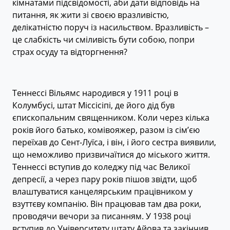
кімнатами підсвідомості, аби дати відповідь на
питання, як жити зі своєю вразливістю,
делікатністю поруч із насильством. Вразливість –
це слабкість чи сміливість бути собою, попри
страх осуду та відторгнення?
Теннессі Вільямс народився у 1911 році в
Колумбусі, штат Міссісіпі, де його дід був
єпископальним священником. Коли через кілька
років його батько, комівояжер, разом із сім’єю
переїхав до Сент-Луїса, і він, і його сестра виявили,
що неможливо призвичаїтися до міського життя.
Теннессі вступив до коледжу під час Великої
депресії, а через пару років пішов звідти, щоб
влаштуватися канцелярським працівником у
взуттєву компанію. Він працював там два роки,
проводячи вечори за писанням. У 1938 році
вступив до Університету штату Айова та закінчив