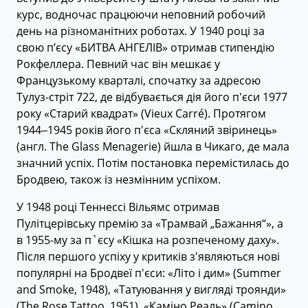
курс, водночас працюючи неповний робочий
день на різноманітних роботах. У 1940 році за
свою п’єсу «БИТВА АНГЕЛІВ» отримав стипендію
Рокфеллера. Певний час він мешкає у
Французькому кварталі, спочатку за адресою
Тулуз-стріт 722, де відбувається дія його п'єси 1977
року «Старий квадрат» (Vieux Carré). Протягом
1944‒1945 років його п'єса «Скляний звіринець»
(англ. The Glass Menagerie) йшла в Чикаго, де мала
значний успіх. Потім постановка перемістилась до
Бродвею, також із незмінним успіхом.
У 1948 році Теннессі Вільямс отримав
Пулітцерівську премію за «Трамвай „Бажання“», а
в 1955-му за п`єсу «Кішка на розпеченому даху».
Після першого успіху у критиків з'являються нові
популярні на Бродвеї п'єси: «Літо і дим» (Summer
and Smoke, 1948), «Татуювання у вигляді троянди»
(The Rose Tattoo, 1951), «Каміно Реаль» (Camino