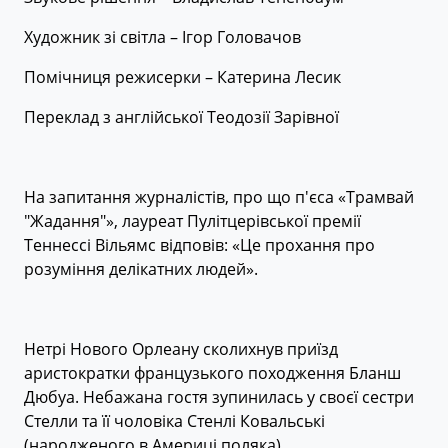
Художник зі світла – Ігор Головачов
Помічниця режисерки – Катерина Лесик
Переклад з англійської Теодозії Зарівної
На запитання журналістів, про що п'єса «Трамвай
"Жадання"», лауреат Пулітцерівської премії
Теннессі Вільямс відповів: «Це прохання про
розуміння делікатних людей».
Нетрі Нового Орлеану сколихнув приїзд
аристократки французького походження Бланш
Дюбуа. Небажана гостя зупинилась у своєї сестри
Стелли та її чоловіка Стенлі Ковальські
(народженого в Америці поляка).