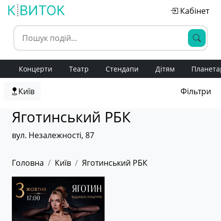
Кабінет
Концерти
Театр
Стендапи
Дітям
Планета
Київ
Фільтри
Яготинський РБК
вул. Незалежності, 87
Головна
Київ
Яготинський РБК