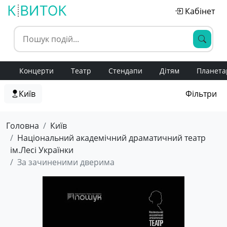
Кабінет
Концерти
Театр
Стендапи
Дітям
Планета
Київ
Фільтри
Головна
Київ
Національний академічний драматичний театр
ім.Лесі Українки
За зачиненими дверима