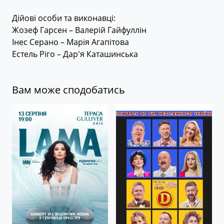
Дійові особи та виконавці:
Жозеф Гарсен – Валерій Гайфуллін
Інес Серано – Марія Агапітова
Естель Ріго – Дар'я Каташинська
Вам може сподобатись