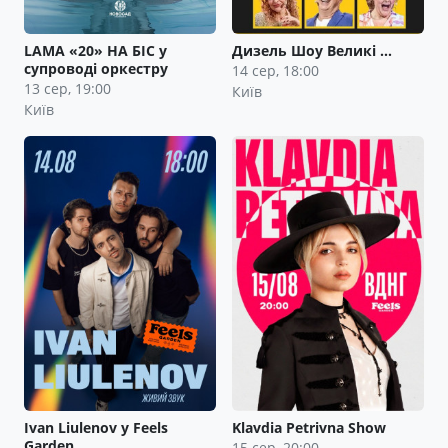
LAMA «20» НА БІС у
Дизель Шоу Великі …
супроводі оркестру
14 сер, 18:00
13 сер, 19:00
Київ
Київ
Ivan Liulenov у Feels
Klavdia Petrivna Show
Garden
15 сер, 20:00