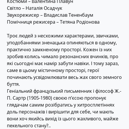
Костюми – Валентина Плавун
Світло – Наталія Осадчук
Звукорежисер – Владислав Тененбаум
Помічниця режисера – Тетяна Родіонова
Троє людей з несхожими характерами, звичками,
уподобаннями зненацька опиняються в одному,
практично замкненому просторі. Кожен із них
зробив колись чимало резонансних вчинків, про
які сьогодні має намір забути навіки. І тому зараз,
саме в цьому містичному просторі, герої
починають усвідомлювати весь жах свого земного
буття.
Геніальний французький письменник і філософ Ж.-
П. Сартр (1905-1980) своєю п’єсою пропонує
глядачам самим розібратись у хитросплетіннях
доль персонажів і вирішити для себе, чи мають
вони хоч якийсь вихід із цього жахливого, майже
пекельного стану?..