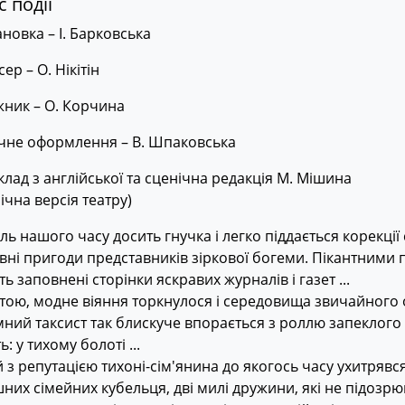
 події
новка – І. Барковська
ер – О. Нікітін
жник – О. Корчина
чне оформлення – В. Шпаковська
лад з англійської та сценічна редакція М. Мішина
ічна версія театру)
ь нашого часу досить гнучка і легко піддається корекції 
ні пригоди представників зіркової богеми. Пікантними 
ь заповнені сторінки яскравих журналів і газет ...
ою, модне віяння торкнулося і середовища звичайного о
ний таксист так блискуче впорається з роллю запеклого
ь: у тихому болоті ...
 з репутацією тихоні-сім'янина до якогось часу ухитрявс
них сімейних кубельця, дві милі дружини, які не підозрюю