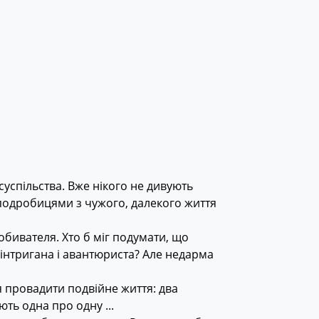
суспільства. Вже нікого не дивують
подробицями з чужого, далекого життя
бивателя. Хто б міг подумати, що
 інтригана і авантюриста? Але недарма
я провадити подвійне життя: два
ть одна про одну ...