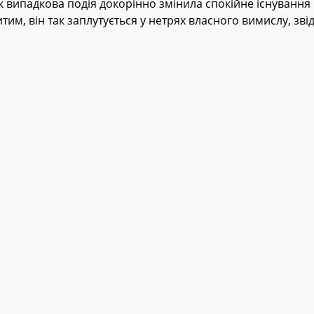
 випадкова подія докорінно змінила спокійне існування
тим, він так заплутується у нетрях власного вимислу, зв