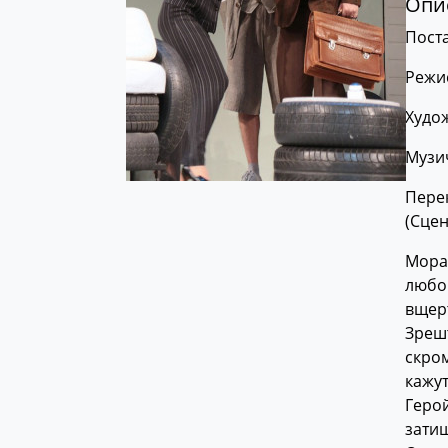
Опис
Поста
Режис
Худо
Музи
Перек
(Сцен
Морал
любов
вщерт
Зрешт
скром
кажут
Герой
затиш