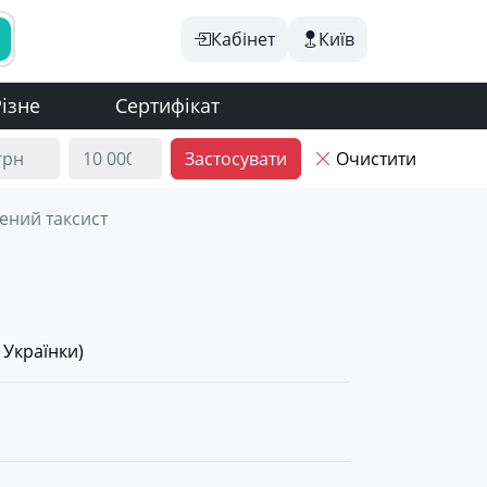
Кабінет
Київ
ізне
Сертифікат
Застосувати
Очистити
ений таксист
 Українки
)