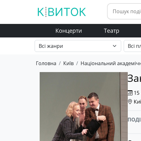
Концерти
Театр
Головна
Київ
Національний академічн
За
15 
Киї
ПОДІ