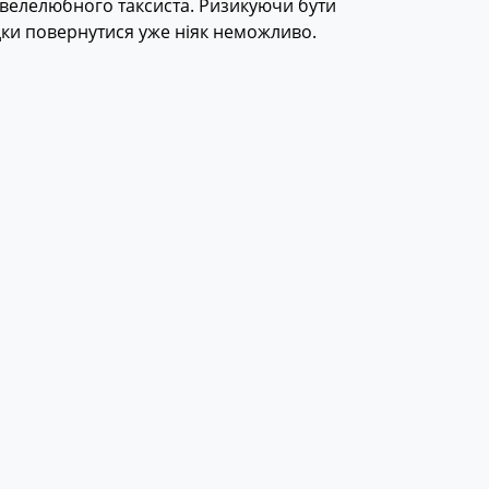
 велелюбного таксиста. Ризикуючи бути
ідки повернутися уже ніяк неможливо.