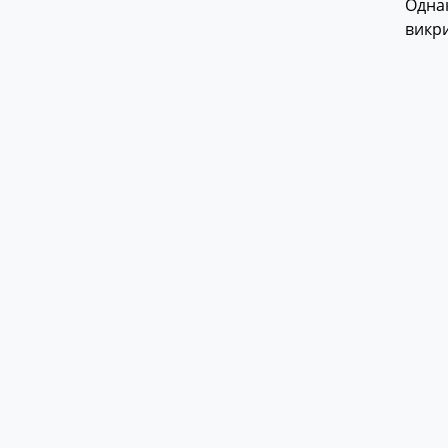
Однак
викри