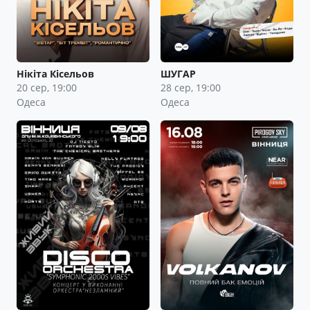
Нікіта Кісельов
ШУГАР
20 сер, 19:00
28 сер, 19:00
Одеса
Одеса