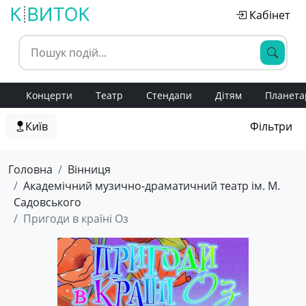
Кабінет
Концерти
Театр
Стендапи
Дітям
Планета
Київ
Фільтри
Головна
Вінниця
Академічний музично-драматичний театр ім. М.
Садовського
Пригоди в країні Оз