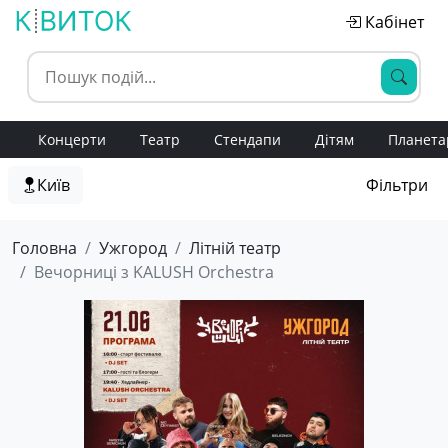
Кабінет
Концерти
Театр
Стендапи
Дітям
Планета
Київ
Фільтри
Головна
Ужгород
Літній театр
Вечорниці з KALUSH Orchestra