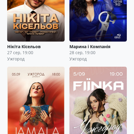
Нікіта Кісельов
Марина і Компанія
27 сер, 19:00
28 сер, 19:00
Ужгород
Ужгород