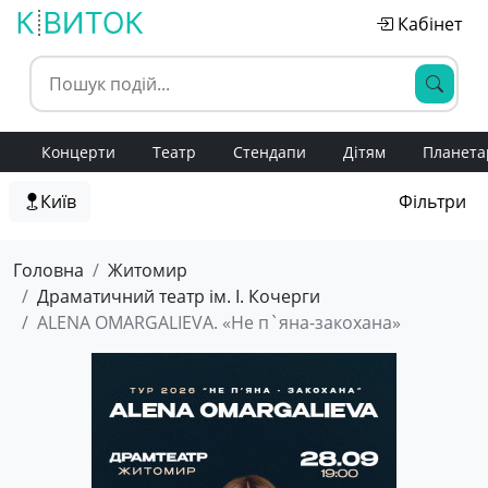
Кабінет
Концерти
Театр
Стендапи
Дітям
Планета
Київ
Фільтри
Головна
Житомир
Драматичний театр ім. І. Кочерги
ALENA OMARGALIEVA. «Не п`яна-закохана»