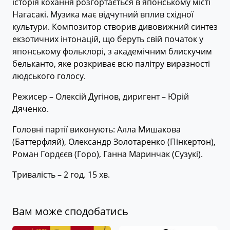
історія кохання розгортається в японському місті
Нагасакі. Музика має відчутний вплив східної
культури. Композитор створив дивовижний синтез
екзотичних інтонацій, що беруть свій початок у
японському фольклорі, з академічним блискучим
бельканто, яке розкриває всю палітру виразності
людського голосу.
Режисер – Олексій Дугінов, диригент – Юрій
Дяченко.
Головні партії виконують: Алла Мишакова
(Баттерфляй), Олександр Золотаренко (Пінкертон),
Роман Гордєєв (Горо), Ганна Маринчак (Сузукі).
Тривалість – 2 год. 15 хв.
Вам може сподобатись