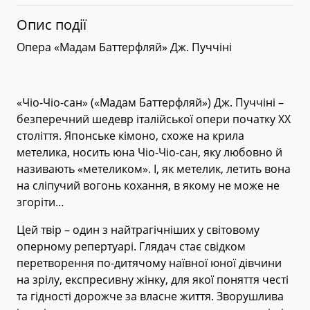
Опис події
Опера «Мадам Баттерфляй» Дж. Пуччіні
«Чіо-Чіо-сан» («Мадам Баттерфляй») Дж. Пуччіні –
безперечний шедевр італійської опери початку ХX
століття. Японське кімоно, схоже на крила
метелика, носить юна Чіо-Чіо-сан, яку любовно й
називають «метеликом». І, як метелик, летить вона
на сліпучий вогонь кохання, в якому не може не
згоріти…
Цей твір – один з найтрагічніших у світовому
оперному репертуарі. Глядач стає свідком
перетворення по-дитячому наївної юної дівчини
на зрілу, експресивну жінку, для якої поняття честі
та гідності дорожче за власне життя. Зворушлива