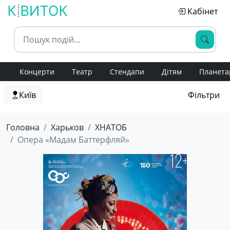
Кабінет
Концерти
Театр
Стендапи
Дітям
Планета
Київ
Фільтри
Головна
Харьков
ХНАТОБ
Опера «Мадам Баттерфляй»