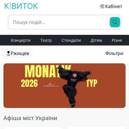
Кабінет
Концерти
Театр
Стендапи
Дітям
Різне
Ржищев
Фільтри
Афіша міст України