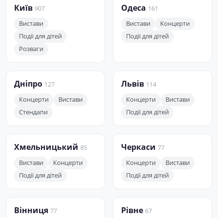
Київ
Одеса
907
161
Вистави
Вистави
Концерти
Події для дітей
Події для дітей
Розваги
Дніпро
Львів
127
114
Концерти
Вистави
Концерти
Вистави
Стендапи
Події для дітей
Хмельницький
Черкаси
85
77
Вистави
Концерти
Концерти
Вистави
Події для дітей
Події для дітей
Вінниця
Рівне
77
67