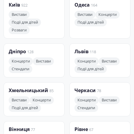
Київ
Одеса
922
164
Вистави
Вистави
Концерти
Події для дітей
Події для дітей
Розваги
Дніпро
Львів
128
118
Концерти
Вистави
Концерти
Вистави
Стендапи
Події для дітей
Хмельницький
Черкаси
85
78
Вистави
Концерти
Концерти
Вистави
Події для дітей
Стендапи
Вінниця
Рівне
77
67