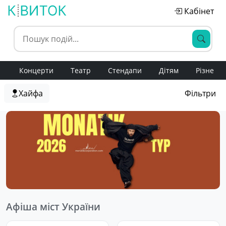
Кабінет
Концерти
Театр
Стендапи
Дітям
Різне
Хайфа
Фільтри
Афіша міст України