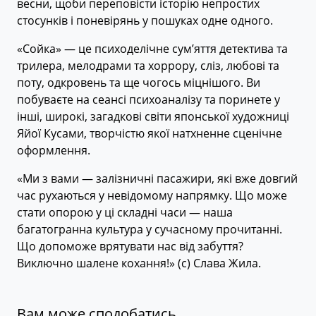
весни, щоби переповісти історію непростих
стосунків і поневірянь у пошуках одне одного.
«Сойка» — це психоделічне сумʼяття детектива та
трилера, мелодрами та хоррору, сліз, любові та
поту, одкровень та ще чогось міцнішого. Ви
побуваєте на сеансі психоаналізу та поринете у
інші, широкі, загадкові світи японської художниці
Яйої Кусами, творчістю якої натхненне сценічне
оформлення.
«Ми з вами — залізничні пасажири, які вже довгий
час рухаються у невідомому напрямку. Що може
стати опорою у ці складні часи — наша
багатогранна культура у сучасному прочитанні.
Що допоможе врятувати нас від забуття?
Виключно шалене кохання!» (с) Слава Жила.
Вам може сподобатись