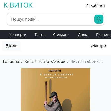
Кабінет
Концерти
Театр
Стендапи
Дітям
Планета
Київ
Фільтри
Головна
Київ
Театр «Актор»
Вистава «Сойка»