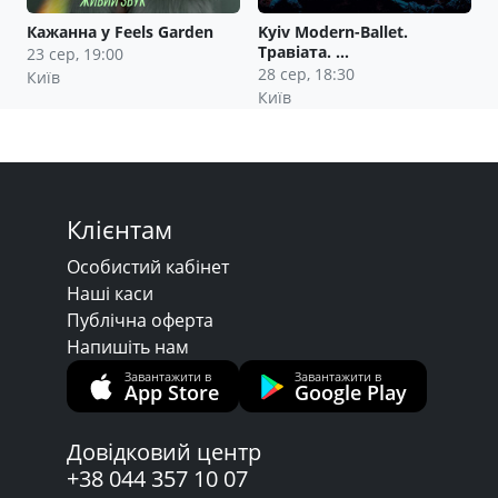
Кажанна у Feels Garden
Kyiv Modern-Ballet.
Травіата. …
23 сер, 19:00
28 сер, 18:30
Київ
Київ
Клієнтам
Особистий кабінет
Наші каси
Публічна оферта
Напишіть нам
Завантажити в
Завантажити в
App Store
Google Play
Довідковий центр
+38 044 357 10 07