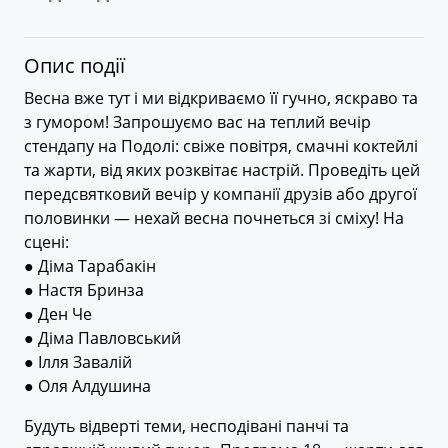
Опис події
Весна вже тут і ми відкриваємо її гучно, яскраво та
з гумором! Запрошуємо вас на теплий вечір
стендапу на Подолі: свіже повітря, смачні коктейлі
та жарти, від яких розквітає настрій. Проведіть цей
передсвятковий вечір у компанії друзів або другої
половинки — нехай весна почнеться зі сміху! На
сцені:
● Діма Тарабакін
● Настя Бринза
● Ден Че
● Діма Павловський
● Ілля Завалій
● Оля Алдушина
Будуть відверті теми, несподівані панчі та