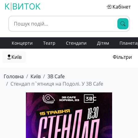
Кабінет
Концерти
Театр
Стендапи
Дітям
Планета
Київ
Фільтри
Головна
Київ
3B Cafe
Стендап п`ятниця на Подолі. У 3B Cafe