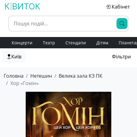
Кабінет
Концерти
Театр
Стендапи
Дітям
Планета
Київ
Фільтри
Головна
Нетешин
Велика зала КЗ ПК
Хор «Гомін»