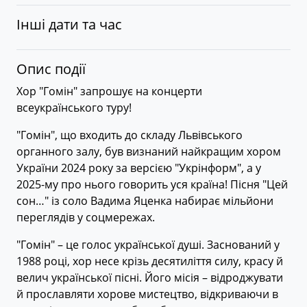
Інші дати та час
Опис події
Хор "Гомін" запрошує на концерти
всеукраїнського туру!
"Гомін", що входить до складу Львівського
органного залу, був визнаний найкращим хором
України 2024 року за версією "Укрінформ", а у
2025-му про нього говорить уся країна! Пісня "Цей
сон…" із соло Вадима Яценка набирає мільйони
переглядів у соцмережах.
"Гомін" – це голос української душі. Заснований у
1988 році, хор несе крізь десятиліття силу, красу й
велич української пісні. Його місія – відроджувати
й прославляти хорове мистецтво, відкриваючи в