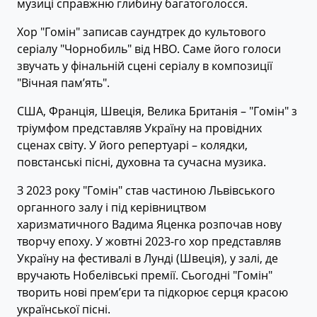
музиці справжню глибину багатоголосся.
Хор "Гомін" записав саундтрек до культового
серіалу "Чорнобиль" від HBO. Саме його голоси
звучать у фінальній сцені серіалу в композиції
"Вічная пам’ять".
США, Франція, Швеція, Велика Британія – "Гомін" з
тріумфом представляв Україну на провідних
сценах світу. У його репертуарі – колядки,
повстанські пісні, духовна та сучасна музика.
З 2023 року "Гомін" став частиною Львівського
органного залу і під керівництвом
харизматичного Вадима Яценка розпочав нову
творчу епоху. У жовтні 2023-го хор представляв
Україну на фестивалі в Лунді (Швеція), у залі, де
вручають Нобелівські премії. Сьогодні "Гомін"
творить нові прем’єри та підкорює серця красою
української пісні.